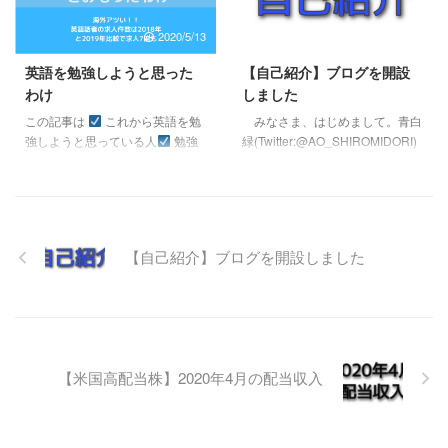
2020/5/13
2021/7/25
英語を勉強しようと思った
【自己紹介】ブログを開設
わけ
しました
この記事は
これから英語を勉
みなさま、はじめまして。青白
強しようと思っている人
勉強
緑(Twitter:@AO_SHIROMIDORI)
してたけど挫折してしまった人
です。 念願だったブログを開設
もう一度英語の勉強をトライ
しました。 このブログでは
しようと思っている人
自動翻
[aside type="boader"] ・アメリカ
訳ができるから英語なんて必要な
に住むことになる ・プログラミ
いと思っている人
TOEICなん
ングを学んで稼ぎたい・もう一度
【自己紹介】ブログを開設しました
て関係ない。仕事ができりゃOK
英語を学んでみようと思ってい
と思っている人
英語ができる
る・海外へ向けて飛び立とうとし
だけでは転職できないと思ってい
ている・セミリタイヤ/アーリー
る人 そのような人向けに書いて
リタイヤに興味がある・米国高配
います。 アメリカにいる今でも
当投資について知りたい[/aside]
毎日英語を勉強しています。 僕
そのような人向けに、情報をシェ
【米国高配当株】2020年4月の配当収入
は英語が苦手でした。テストは暗
アしていきたいと思っています。
記し ...
まず最初に、簡単な自 ...